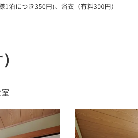
1泊につき350円)、浴衣（有料300円）
付）
2室