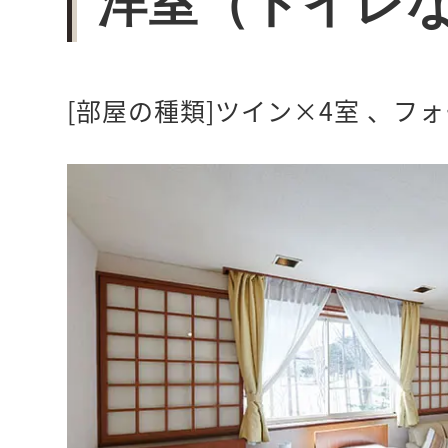
洋室（トイレ
[部屋の種類]ツイン×4室 、フ