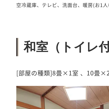
空冷蔵庫、テレビ、洗面台、暖房(お1人様
和室（トイレ
[部屋の種類]8畳×1室 、10畳×